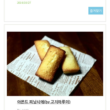
2016/10/27
아몬드 피낭시에(by 고지마루미)
By. cools...