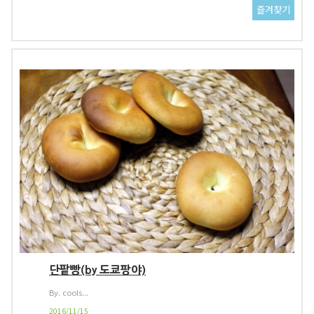
단팥빵(by 도쿄팡야)
By. cools...
2016/11/15