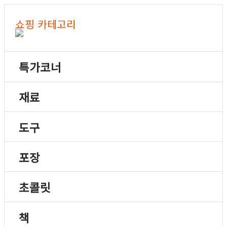
쇼핑 카테고리
특가코너
재료
도구
포장
초콜릿
책