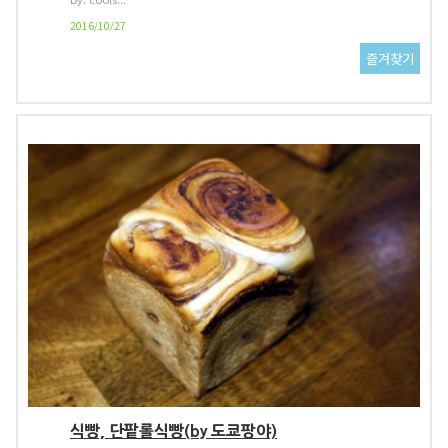
2016/10/27
식빵, 단팥롤식빵(by 도쿄팡야)