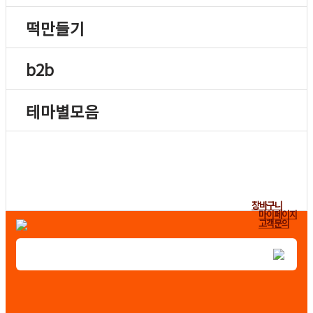
떡만들기
b2b
테마별모음
장바구니
마이페이지
고객문의