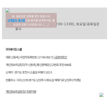
토, 일요일은 전화를 받지 않습니다.
02-354-3022
고객센터
고객문의 게시판
으로 문의를 남겨주시면, 월
평일: 09:30~17:30 (점심: 12:00~13:00), 토요일/공휴일은
요일에 답변 드리겠습니다. (_ _)
휴무
(주)베이킹스쿨
대표 신동욱 | 사업자등록번호 127-86-06171 |
공정위확인
개인정보취급담당자 신동욱 | 통신판매업신고번호 포천 666호
소재지 : 경기도 포천시 소흘읍 무봉리 182-5
반품주소 : (우)12199 경기도 남양주시 화도읍 재재기로 남양주2직영팀
개인정보취급방침
|
회원약관