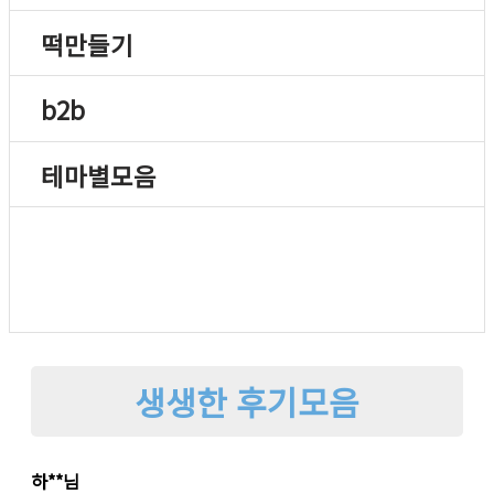
떡만들기
b2b
테마별모음
생생한 후기모음
하**님