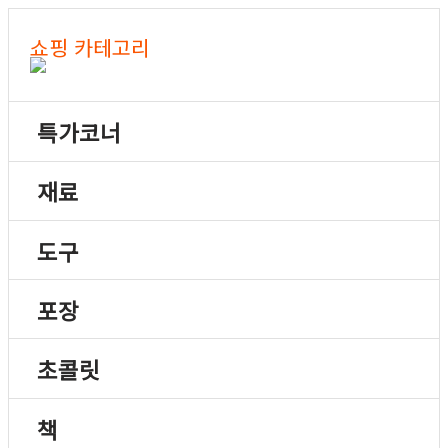
쇼핑 카테고리
특가코너
재료
도구
포장
초콜릿
책