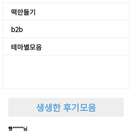
떡만들기
b2b
테마별모음
생생한 후기모음
빵*****님