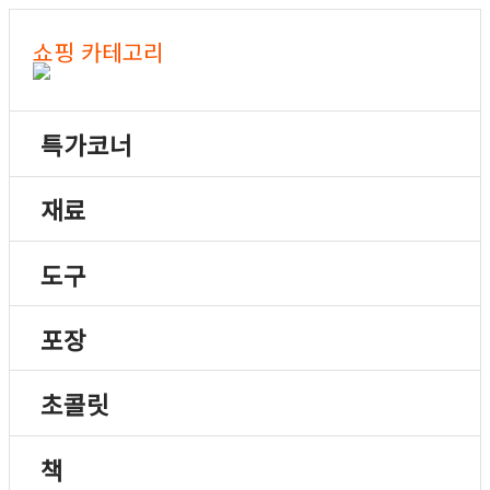
쇼핑 카테고리
특가코너
재료
도구
포장
초콜릿
책