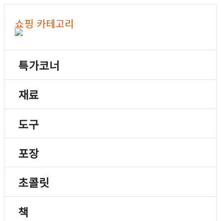
쇼핑 카테고리
특가코너
재료
도구
포장
초콜릿
책