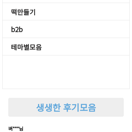
떡만들기
b2b
테마별모음
생생한 후기모음
버***님